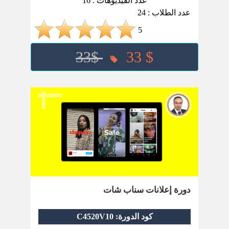
عدد الفيديوهات : 16
عدد الطلاب : 24
5
33$
33 $
دورة إعلانات سناب شات
كود الدورة: C4520V10