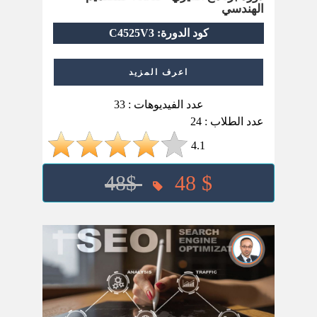
الهندسي
كود الدورة: C4525V3
اعرف المزيد
عدد الفيديوهات : 33
عدد الطلاب : 24
4.1
48$
48 $