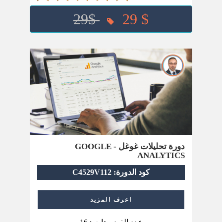
29$
29 $
دورة تحليلات غوغل - GOOGLE
ANALYTICS
كود الدورة: C4529V112
اعرف المزيد