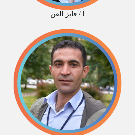
أ / فايز العن