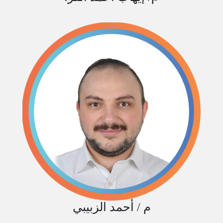
م / أحمد الزبيبي